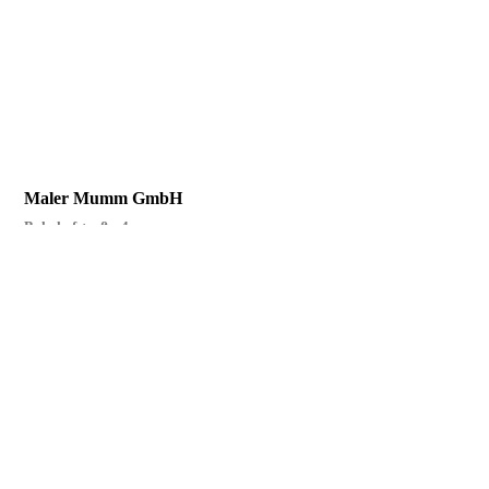
Maler Mumm GmbH
Bahnhofstraße 4
25782 Gaushorn
Telefon:
04838 10 67
malermumm@t-online.de
Brillux Farbdesigner
Startseite
|
Impressum
|
Kontakt
|
Datenschutzerklärung
|
Seite weiterempfehlen